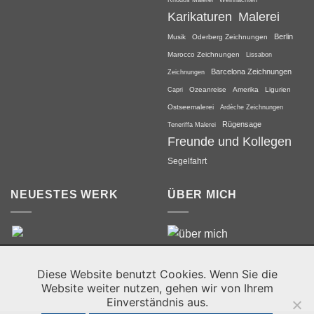
Rhodos Malerei
Karikaturen
Malerei
Berlin
Musik
Oderberg Zeichnungen
Marocco Zeichnungen
Lissabon
Barcelona Zeichnungen
Zeichnungen
Capri
Ozeanreise
Amerika
Ligurien
Ostseemalerei
Ardèche Zeichnungen
Rügensage
Teneriffa Malerei
Freunde und Kollegen
Segelfahrt
NEUESTES WERK
ÜBER MICH
Diese Website benutzt Cookies. Wenn Sie die
Website weiter nutzen, gehen wir von Ihrem
Einverständnis aus.