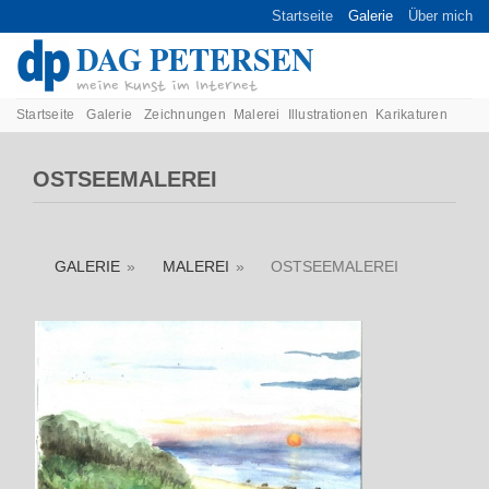
Skip
Startseite
Galerie
Über mich
to
DAG PETERSEN
content
meine Kunst im Internet
Startseite
Galerie
Zeichnungen
Malerei
Illustrationen
Karikaturen
OSTSEEMALEREI
GALERIE
»
MALEREI
»
OSTSEEMALEREI