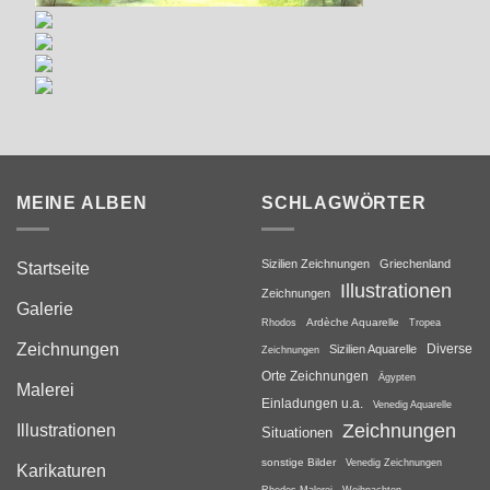
MEINE ALBEN
SCHLAGWÖRTER
Sizilien Zeichnungen
Griechenland
Startseite
Illustrationen
Zeichnungen
Galerie
Rhodos
Ardèche Aquarelle
Tropea
Zeichnungen
Sizilien Aquarelle
Diverse
Zeichnungen
Orte Zeichnungen
Ägypten
Malerei
Einladungen u.a.
Venedig Aquarelle
Zeichnungen
Illustrationen
Situationen
sonstige Bilder
Venedig Zeichnungen
Karikaturen
Weihnachten